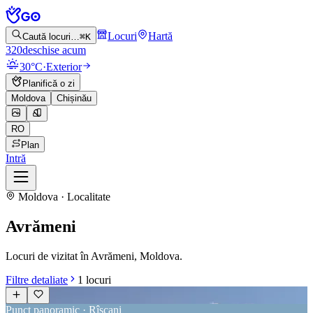
Locuri
Hartă
Caută locuri…
⌘K
320
deschise acum
30°C
·
Exterior
Planifică o zi
Moldova
Chișinău
RO
Plan
Intră
Moldova · Localitate
Avrămeni
Locuri de vizitat în Avrămeni, Moldova.
Filtre detaliate
1
locuri
Punct panoramic · Rîșcani