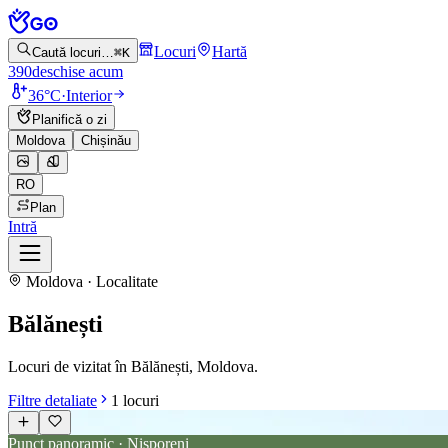
Locuri
Hartă
Caută locuri…
⌘K
390
deschise acum
36°C
·
Interior
Planifică o zi
Moldova
Chișinău
RO
Plan
Intră
Moldova · Localitate
Bălănești
Locuri de vizitat în Bălănești, Moldova.
Filtre detaliate
1
locuri
Punct panoramic · Nisporeni