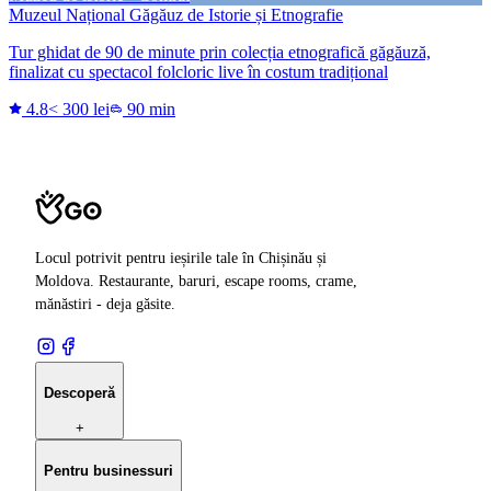
Muzeul Național Găgăuz de Istorie și Etnografie
Tur ghidat de 90 de minute prin colecția etnografică găgăuză,
finalizat cu spectacol folcloric live în costum tradițional
4.8
< 300 lei
90 min
Locul potrivit pentru ieșirile tale în Chișinău și
Moldova. Restaurante, baruri, escape rooms, crame,
mănăstiri - deja găsite.
Descoperă
+
Pentru businessuri