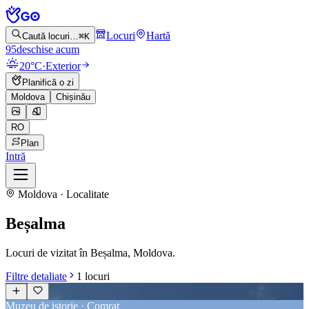
Locuri
Hartă
Caută locuri…
⌘K
95
deschise acum
20°C
·
Exterior
Planifică o zi
Moldova
Chișinău
RO
Plan
Intră
Moldova · Localitate
Beșalma
Locuri de vizitat în Beșalma, Moldova.
Filtre detaliate
1
locuri
Muzeu de istorie · Comrat