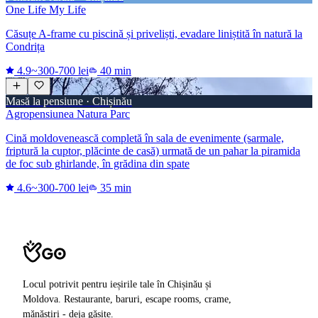
One Life My Life
Căsuțe A-frame cu piscină și priveliști, evadare liniștită în natură la
Condrița
4.9
~300-700 lei
40 min
Masă la pensiune · Chișinău
Agropensiunea Natura Parc
Cină moldovenească completă în sala de evenimente (sarmale,
friptură la cuptor, plăcinte de casă) urmată de un pahar la piramida
de foc sub ghirlande, în grădina din spate
4.6
~300-700 lei
35 min
Locul potrivit pentru ieșirile tale în Chișinău și
Moldova. Restaurante, baruri, escape rooms, crame,
mănăstiri - deja găsite.