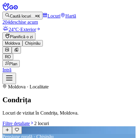
Locuri
Hartă
Caută locuri…
⌘K
204
deschise acum
24°C
·
Exterior
Planifică o zi
Moldova
Chișinău
RO
Plan
Intră
Moldova · Localitate
Condrița
Locuri de vizitat în Condrița, Moldova.
Filtre detaliate
2
locuri
Pensiune rurală · Chișinău