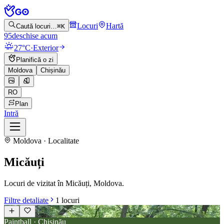
Locuri
Hartă
Caută locuri…
⌘K
95
deschise acum
27°C
·
Exterior
Planifică o zi
Moldova
Chișinău
RO
Plan
Intră
Moldova · Localitate
Micăuți
Locuri de vizitat în Micăuți, Moldova.
Filtre detaliate
1
locuri
Paintball · Chișinău