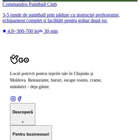
Commandos Paintball Club
3-5 runde de paintball prin pădure cu instructaj profesionist,
echipament complet și facilități pentru grătar după joc
4.8
~300-700 lei
30 min
Locul potrivit pentru ieșirile tale în Chișinău și
Moldova. Restaurante, baruri, escape rooms, crame,
mănăstiri - deja găsite.
Descoperă
+
Pentru businessuri