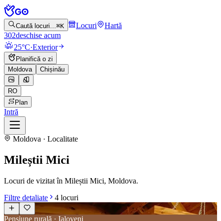
Locuri
Hartă
Caută locuri…
⌘K
302
deschise acum
25°C
·
Exterior
Planifică o zi
Moldova
Chișinău
RO
Plan
Intră
Moldova · Localitate
Mileștii Mici
Locuri de vizitat în Mileștii Mici, Moldova.
Filtre detaliate
4
locuri
Pensiune rurală · Ialoveni