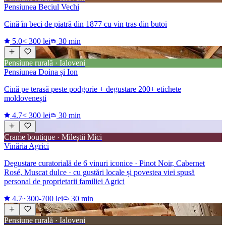
Pensiunea Beciul Vechi
Cină în beci de piatră din 1877 cu vin tras din butoi
5.0
< 300 lei
30 min
Pensiune rurală · Ialoveni
Pensiunea Doina și Ion
Cină pe terasă peste podgorie + degustare 200+ etichete
moldovenești
4.7
< 300 lei
30 min
Crame boutique · Mileștii Mici
Vinăria Agrici
Degustare curatorială de 6 vinuri iconice · Pinot Noir, Cabernet
Rosé, Muscat dulce · cu gustări locale și povestea viei spusă
personal de proprietarii familiei Agrici
4.7
~300-700 lei
30 min
Pensiune rurală · Ialoveni