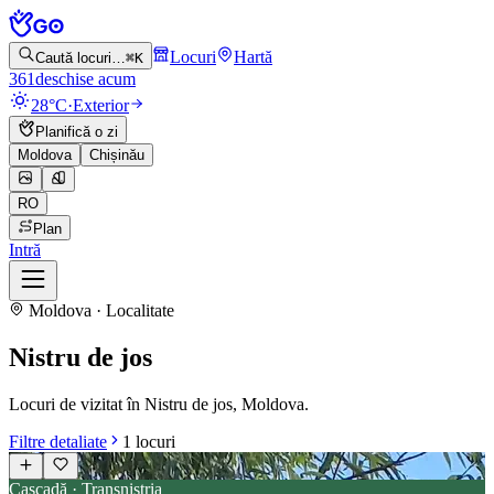
Locuri
Hartă
Caută locuri…
⌘K
361
deschise acum
28°C
·
Exterior
Planifică o zi
Moldova
Chișinău
RO
Plan
Intră
Moldova · Localitate
Nistru de jos
Locuri de vizitat în Nistru de jos, Moldova.
Filtre detaliate
1
locuri
Cascadă · Transnistria