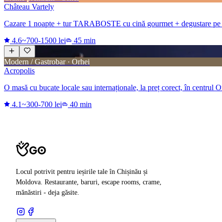
Château Vartely
Cazare 1 noapte + tur TARABOSTE cu cină gourmet + degustare pe t
4.6
~700-1500 lei
45 min
Modern / Gastrobar · Orhei
Acropolis
O masă cu bucate locale sau internaționale, la preț corect, în centrul O
4.1
~300-700 lei
40 min
Locul potrivit pentru ieșirile tale în Chișinău și
Moldova. Restaurante, baruri, escape rooms, crame,
mănăstiri - deja găsite.