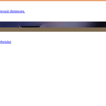
erasă dimineața.
rheiului