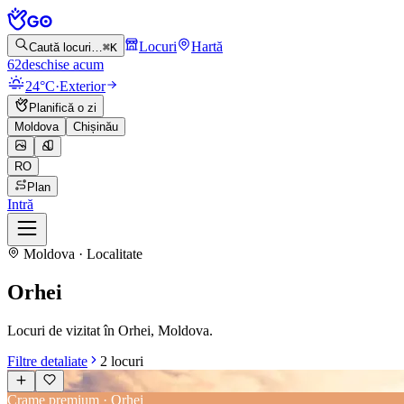
Locuri
Hartă
Caută locuri…
⌘K
62
deschise acum
24°C
·
Exterior
Planifică o zi
Moldova
Chișinău
RO
Plan
Intră
Moldova · Localitate
Orhei
Locuri de vizitat în Orhei, Moldova.
Filtre detaliate
2
locuri
Crame premium · Orhei