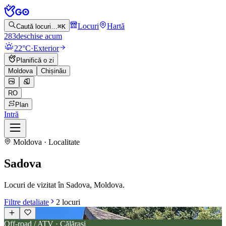
Locuri
Hartă
Caută locuri…
⌘K
283
deschise acum
22°C
·
Exterior
Planifică o zi
Moldova
Chișinău
RO
Plan
Intră
Moldova · Localitate
Sadova
Locuri de vizitat în Sadova, Moldova.
Filtre detaliate
2
locuri
Off-road / ATV · Călărași