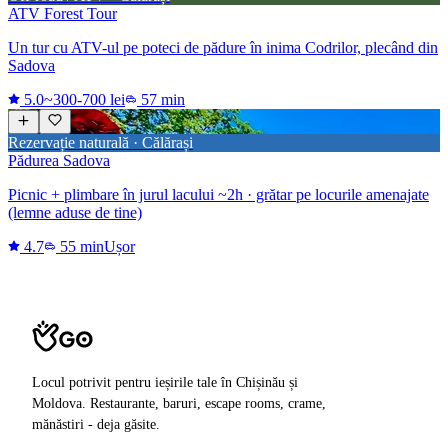
ATV Forest Tour
Un tur cu ATV-ul pe poteci de pădure în inima Codrilor, plecând din
Sadova
5.0
~300-700 lei
57 min
Rezervație naturală · Călărași
Pădurea Sadova
Picnic + plimbare în jurul lacului ~2h · grătar pe locurile amenajate
(lemne aduse de tine)
4.7
55 min
Ușor
Locul potrivit pentru ieșirile tale în Chișinău și
Moldova. Restaurante, baruri, escape rooms, crame,
mănăstiri - deja găsite.