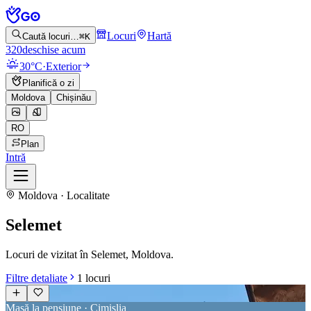
Locuri
Hartă
Caută locuri…
⌘K
320
deschise acum
30°C
·
Exterior
Planifică o zi
Moldova
Chișinău
RO
Plan
Intră
Moldova · Localitate
Selemet
Locuri de vizitat în Selemet, Moldova.
Filtre detaliate
1
locuri
Masă la pensiune · Cimișlia