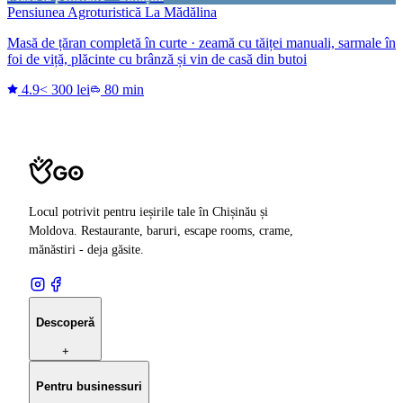
Pensiunea Agroturistică La Mădălina
Masă de țăran completă în curte · zeamă cu tăiței manuali, sarmale în
foi de viță, plăcinte cu brânză și vin de casă din butoi
4.9
< 300 lei
80 min
Locul potrivit pentru ieșirile tale în Chișinău și
Moldova. Restaurante, baruri, escape rooms, crame,
mănăstiri - deja găsite.
Descoperă
+
Pentru businessuri