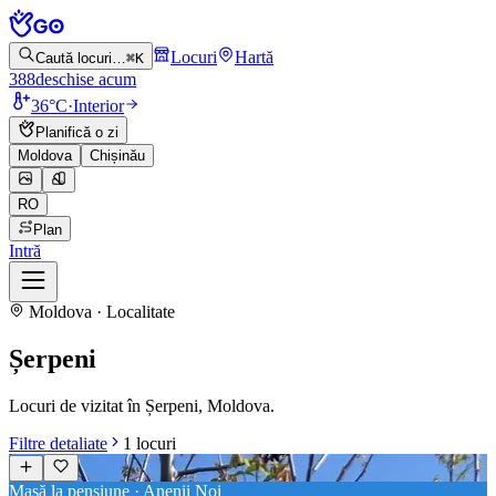
Locuri
Hartă
Caută locuri…
⌘K
388
deschise acum
36°C
·
Interior
Planifică o zi
Moldova
Chișinău
RO
Plan
Intră
Moldova · Localitate
Șerpeni
Locuri de vizitat în Șerpeni, Moldova.
Filtre detaliate
1
locuri
Masă la pensiune · Anenii Noi