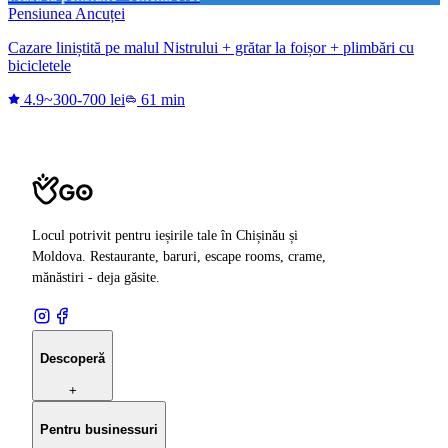
Pensiunea Ancuței
Cazare liniștită pe malul Nistrului + grătar la foișor + plimbări cu
bicicletele
4.9
~300-700 lei
61 min
Locul potrivit pentru ieșirile tale în Chișinău și
Moldova. Restaurante, baruri, escape rooms, crame,
mănăstiri - deja găsite.
Descoperă
+
Pentru businessuri