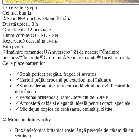
La ce să te aștepți
Cel mai bun la
Seara
Brunch weekend
Prânz
Durată tipică
1-3 h
Grup ideal
2-12 persoane
Limbi vorbite
RO · RU · EN
Rezervare
Necesară în avans
Bun pentru
Întâlnire romantică
Aniversare
Zi de naștere
Întâlnire
business
În cuplu
Grup mic
Seară relaxantă
Turist prima dată
Ce le place oamenilor
Steak perfect pregătit, fraged și savuros
Cartofi prăjiți crocanti pe exterior, moi înăuntru
Sommelier atent care recomandă vinul potrivit fiecărui fel
de mâncare
Personal prietenos și rapid, serviciu de 5 stele
Atmosferă caldă și elegantă, ideală pentru ocazii speciale
Mic dejun copios cu croissante, omletă și clătite
Momente foto-worthy
Boxă telefonică britanică roșie lângă peretele de cărămidă cu
șemineu