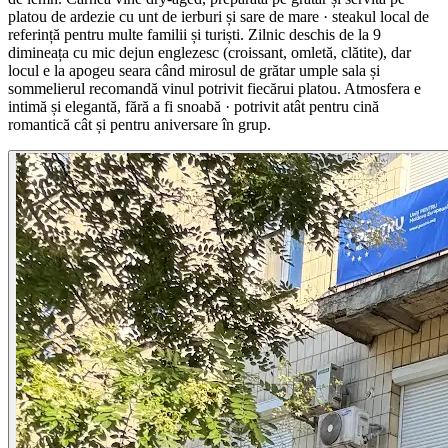
platou de ardezie cu unt de ierburi și sare de mare · steakul local de
referință pentru multe familii și turiști. Zilnic deschis de la 9
dimineața cu mic dejun englezesc (croissant, omletă, clătite), dar
locul e la apogeu seara când mirosul de grătar umple sala și
sommelierul recomandă vinul potrivit fiecărui platou. Atmosfera e
intimă și elegantă, fără a fi snoabă · potrivit atât pentru cină
romantică cât și pentru aniversare în grup.