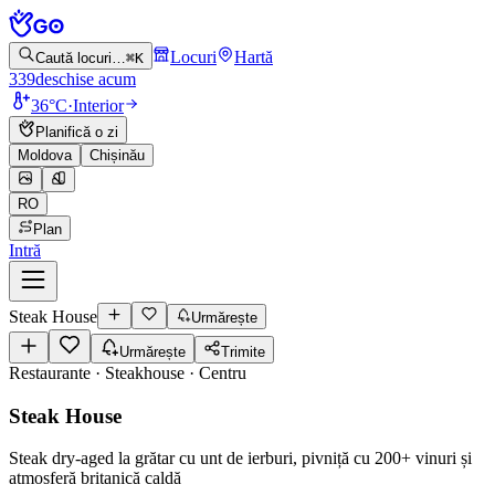
Locuri
Hartă
Caută locuri…
⌘K
339
deschise acum
36°C
·
Interior
Planifică o zi
Moldova
Chișinău
RO
Plan
Intră
Steak House
Urmărește
Urmărește
Trimite
Restaurante · Steakhouse
·
Centru
Steak House
Steak dry-aged la grătar cu unt de ierburi, pivniță cu 200+ vinuri și
atmosferă britanică caldă