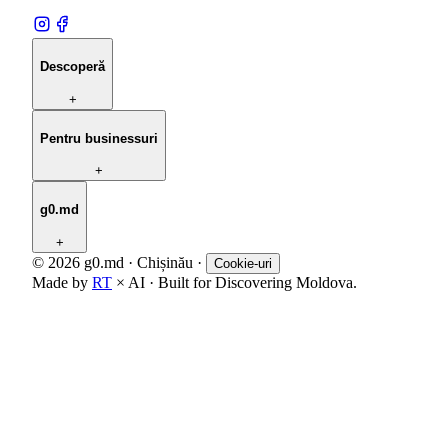
Descoperă
+
Pentru businessuri
+
g0.md
+
© 2026 g0.md · Chișinău
·
Cookie-uri
Made by
RT
× AI · Built for Discovering Moldova.