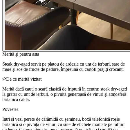
Merită și pentru asta
Steak dry-aged servit pe platou de ardezie cu unt de ierburi, sare de
mare și sos de fructe de pădure, împreună cu cartofi prăjiți crocanti
De ce merită vizitat
Merită dacă cauți o seară clasică de friptură în centru: steak dry-aged
la grătar cu unt de ierburi, o pivniță generoasă de vinuri și atmosferă
britanică caldă.
Povestea
Intri și vezi perete de cărămidă cu șemineu, boxă telefonică roșie
britanică și o pivniță de vinuri cu sute de etichete montate pe rafturi
de lemn. Carnea vine dry-aged, preparată pe grătar și servită pe