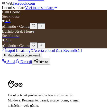
Web
facebook.com
Locuri similare
Vezi toate similare
Grill House
Steakhouse
4.6
pământiu
·
Centru
Buffalo Steak House
Steakhouse
4.6
pământiu
·
Centru
Înapoi la catalog
Acesta e locul tău? Revendică-l
Raportează o problemă
Sună
Direcții
Trimite
Locul potrivit pentru ieșirile tale în Chișinău și
Moldova. Restaurante, baruri, escape rooms, crame,
mănăstiri - deja găsite.