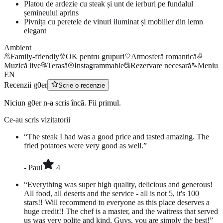
Platou de ardezie cu steak și unt de ierburi pe fundalul
șemineului aprins
Pivnița cu peretele de vinuri iluminat și mobilier din lemn
elegant
Ambient
Family-friendly
OK pentru grupuri
Atmosferă romantică
Muzică live
Terasă
Instagrammable
Rezervare necesară
Meniu
EN
Recenzii g0er
Scrie o recenzie
Niciun g0er n-a scris încă. Fii primul.
Ce-au scris vizitatorii
“
The steak I had was a good price and tasted amazing. The
fried potatoes were very good as well.
”
-
Paul
4
“
Everything was super high quality, delicious and generous!
All food, all deserts and the service - all is not 5, it's 100
stars!! Will recommend to everyone as this place deserves a
huge credit!! The chef is a master, and the waitress that served
us was very polite and kind. Guys, you are simply the best!
”