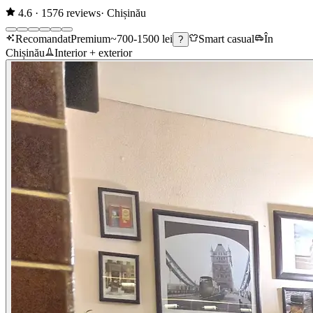
4.6
·
1576
reviews
·
Chișinău
Recomandat
Premium
~700-1500 lei
Smart casual
În
?
Chișinău
Interior + exterior