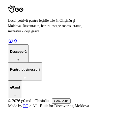
Locul potrivit pentru ieșirile tale în Chișinău și
Moldova. Restaurante, baruri, escape rooms, crame,
mănăstiri - deja găsite.
Descoperă
+
Pentru businessuri
+
g0.md
+
© 2026 g0.md · Chișinău
·
Cookie-uri
Made by
RT
× AI · Built for Discovering Moldova.