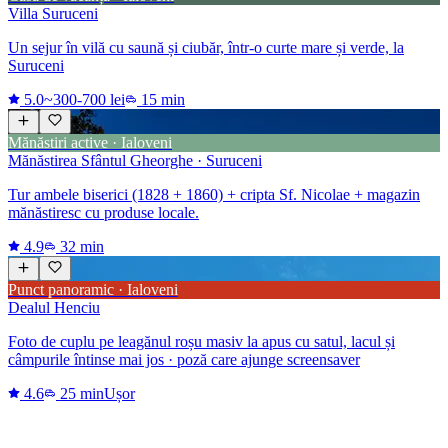
Villa Suruceni
Un sejur în vilă cu saună și ciubăr, într-o curte mare și verde, la
Suruceni
5.0
~300-700 lei
15 min
Mănăstiri active · Ialoveni
Mănăstirea Sfântul Gheorghe · Suruceni
Tur ambele biserici (1828 + 1860) + cripta Sf. Nicolae + magazin
mănăstiresc cu produse locale.
4.9
32 min
Punct panoramic · Ialoveni
Dealul Henciu
Foto de cuplu pe leagănul roșu masiv la apus cu satul, lacul și
câmpurile întinse mai jos · poză care ajunge screensaver
4.6
25 min
Ușor