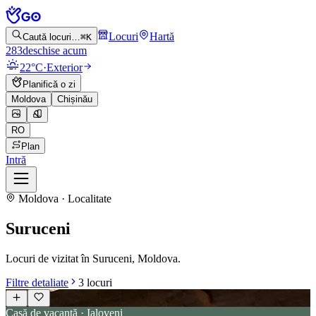
Locuri
Hartă
Caută locuri…
⌘K
283
deschise acum
22°C
·
Exterior
Planifică o zi
Moldova
Chișinău
RO
Plan
Intră
Moldova · Localitate
Suruceni
Locuri de vizitat în Suruceni, Moldova.
Filtre detaliate
3
locuri
Casă de vacanță · Ialoveni