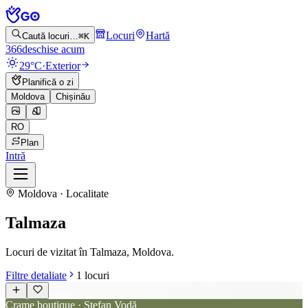
Locuri
Hartă
Caută locuri…
⌘K
366
deschise acum
29°C
·
Exterior
Planifică o zi
Moldova
Chișinău
RO
Plan
Intră
Moldova · Localitate
Talmaza
Locuri de vizitat în Talmaza, Moldova.
Filtre detaliate
1
locuri
Crame boutique · Ștefan Vodă