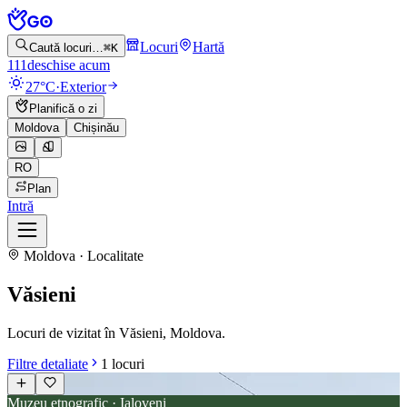
Locuri
Hartă
Caută locuri…
⌘K
111
deschise acum
27°C
·
Exterior
Planifică o zi
Moldova
Chișinău
RO
Plan
Intră
Moldova · Localitate
Văsieni
Locuri de vizitat în Văsieni, Moldova.
Filtre detaliate
1
locuri
Muzeu etnografic · Ialoveni