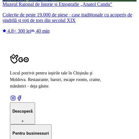
Muzeul Raional de Istorie și Etnografie „Anatol Candu"
Colecție de peste 19.000 de piese · case tradiționale cu acoperiș de
șindrilă și roți de tors din secolul XIX
4.8
< 300 lei
40 min
Locul potrivit pentru ieșirile tale în Chișinău și
Moldova. Restaurante, baruri, escape rooms, crame,
mănăstiri - deja găsite.
Descoperă
+
Pentru businessuri