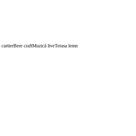
 cartier
Bere craft
Muzică live
Terasa lemn