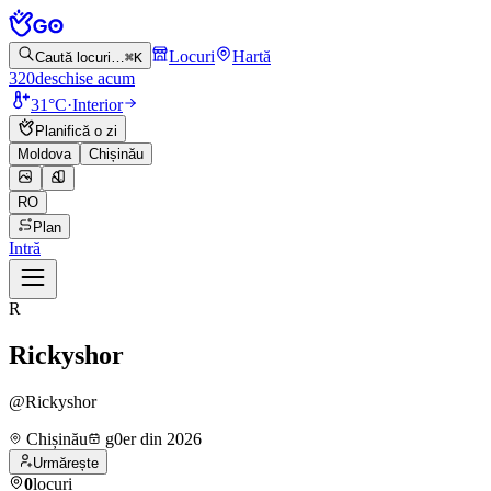
Locuri
Hartă
Caută locuri…
⌘K
320
deschise acum
31°C
·
Interior
Planifică o zi
Moldova
Chișinău
RO
Plan
Intră
R
Rickyshor
@
Rickyshor
Chișinău
g0er din
2026
Urmărește
0
locuri