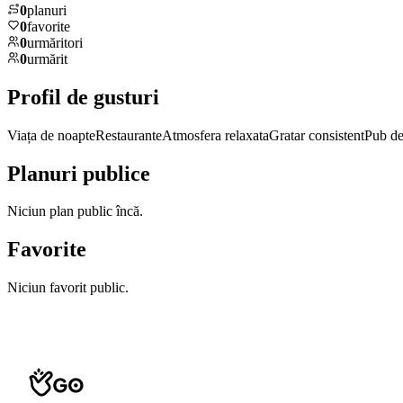
0
planuri
0
favorite
0
urmăritori
0
urmărit
Profil de gusturi
Viața de noapte
Restaurante
Atmosfera relaxata
Gratar consistent
Pub de
Planuri publice
Niciun plan public încă.
Favorite
Niciun favorit public.