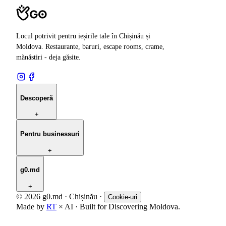
Locul potrivit pentru ieșirile tale în Chișinău și
Moldova. Restaurante, baruri, escape rooms, crame,
mănăstiri - deja găsite.
Descoperă
+
Pentru businessuri
+
g0.md
+
© 2026 g0.md · Chișinău
·
Cookie-uri
Made by
RT
× AI · Built for Discovering Moldova.