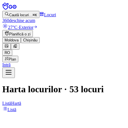
Locuri
Caută locuri…
⌘K
360
deschise acum
27°C
·
Exterior
Planifică o zi
Moldova
Chișinău
RO
Plan
Intră
Harta locurilor
·
53
locuri
Listă
Hartă
Listă