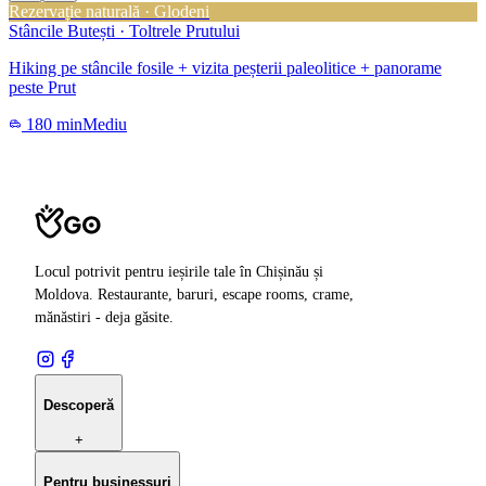
Rezervație naturală · Glodeni
Stâncile Butești · Toltrele Prutului
Hiking pe stâncile fosile + vizita peșterii paleolitice + panorame
peste Prut
180 min
Mediu
Locul potrivit pentru ieșirile tale în Chișinău și
Moldova. Restaurante, baruri, escape rooms, crame,
mănăstiri - deja găsite.
Descoperă
+
Pentru businessuri