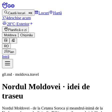
Locuri
Hartă
Caută locuri…
⌘K
374
deschise acum
28°C
·
Exterior
Planifică o zi
Moldova
Chișinău
RO
Plan
Intră
g0.md · moldova.travel
Nordul Moldovei · idei de
traseu
Nordul Moldovei - de la Cetatea Soroca și meandrul-inimă de la