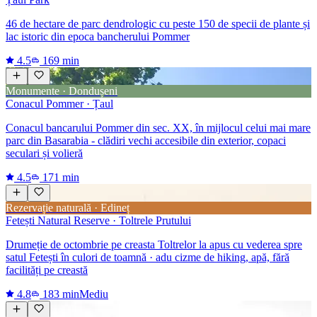
46 de hectare de parc dendrologic cu peste 150 de specii de plante și
lac istoric din epoca bancherului Pommer
4.5
169 min
Monumente · Dondușeni
Conacul Pommer · Țaul
Conacul bancarului Pommer din sec. XX, în mijlocul celui mai mare
parc din Basarabia ⁠- clădiri vechi accesibile din exterior, copaci
seculari și volieră
4.5
171 min
Rezervație naturală · Edineț
Fetești Natural Reserve · Toltrele Prutului
Drumeție de octombrie pe creasta Toltrelor la apus cu vederea spre
satul Fetești în culori de toamnă · adu cizme de hiking, apă, fără
facilități pe creastă
4.8
183 min
Mediu