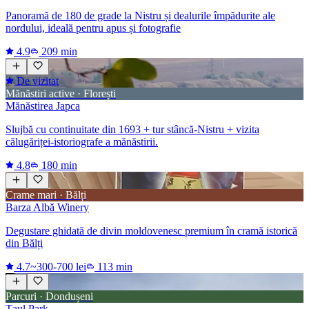
Panoramă de 180 de grade la Nistru și dealurile împădurite ale
nordului, ideală pentru apus și fotografie
4.9
209 min
De vizitat
Mănăstiri active · Florești
Mănăstirea Japca
Slujbă cu continuitate din 1693 + tur stâncă-Nistru + vizita
călugăriței-istoriografe a mănăstirii.
4.8
180 min
Crame mari · Bălți
Barza Albă Winery
Degustare ghidată de divin moldovenesc premium în cramă istorică
din Bălți
4.7
~300-700 lei
113 min
Parcuri · Dondușeni
Țaul Park