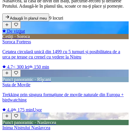
Naslavcea, la casa de divin din Bălți, parcurile-record și defileele
Prutului. Adaugă-le în planul tău, scoate ce nu-ți place și pornește.
9 locuri
Adaugă în planul meu
De vizitat
Cetăți · Soroca
Soroca Fortress
Cetatea circulară unică din 1499 cu 5 turnuri și posibilitatea de a
urca pe terase cu crenel cu vedere la Nistru
4.7
< 300 lei
150 min
Punct panoramic · Rîșcani
Suta de Movile
Trekking prin singura formațiune de movile naturale din Europa +
birdwatching
4.4
175 min
Ușor
Punct panoramic · Naslavcea
Inima Nistrului Naslavcea