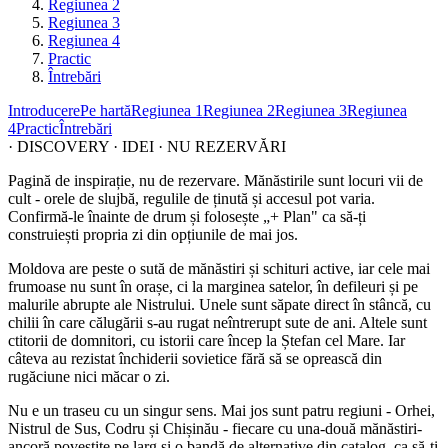
Regiunea 2
Regiunea 3
Regiunea 4
Practic
Întrebări
Introducere
Pe hartă
Regiunea 1
Regiunea 2
Regiunea 3
Regiunea
4
Practic
Întrebări
· DISCOVERY · IDEI · NU REZERVĂRI
Pagină de inspirație, nu de rezervare. Mănăstirile sunt locuri vii de
cult - orele de slujbă, regulile de ținută și accesul pot varia.
Confirmă-le înainte de drum și folosește „+ Plan" ca să-ți
construiești propria zi din opțiunile de mai jos.
Moldova are peste o sută de mănăstiri și schituri active, iar cele mai
frumoase nu sunt în orașe, ci la marginea satelor, în defileuri și pe
malurile abrupte ale Nistrului. Unele sunt săpate direct în stâncă, cu
chilii în care călugării s-au rugat neîntrerupt sute de ani. Altele sunt
ctitorii de domnitori, cu istorii care încep la Ștefan cel Mare. Iar
câteva au rezistat închiderii sovietice fără să se oprească din
rugăciune nici măcar o zi.
Nu e un traseu cu un singur sens. Mai jos sunt patru regiuni - Orhei,
Nistrul de Sus, Codru și Chișinău - fiecare cu una-două mănăstiri-
ancoră povestite pe larg și o bandă de alternative din catalog, ca să-ți