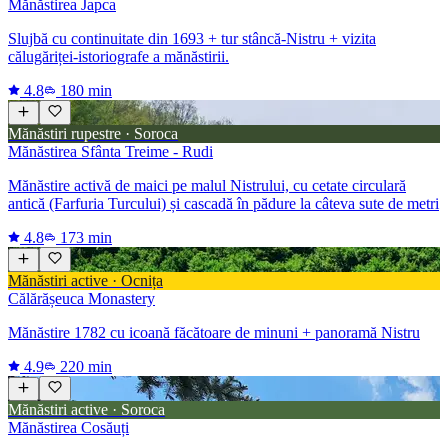
Mănăstirea Japca
Slujbă cu continuitate din 1693 + tur stâncă-Nistru + vizita
călugăriței-istoriografe a mănăstirii.
4.8
180 min
Mănăstiri rupestre · Soroca
Mănăstirea Sfânta Treime - Rudi
Mănăstire activă de maici pe malul Nistrului, cu cetate circulară
antică (Farfuria Turcului) și cascadă în pădure la câteva sute de metri
4.8
173 min
Mănăstiri active · Ocnița
Călărășeuca Monastery
Mănăstire 1782 cu icoană făcătoare de minuni + panoramă Nistru
4.9
220 min
Mănăstiri active · Soroca
Mănăstirea Cosăuți