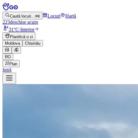
Locuri
Hartă
Caută locuri…
⌘K
223
deschise acum
31°C
·
Interior
Planifică o zi
Moldova
Chișinău
RO
Plan
Intră