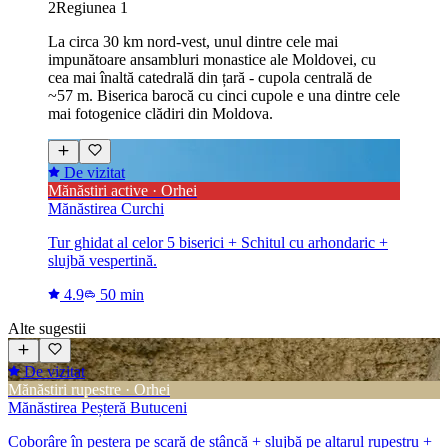
2
Regiunea 1
La circa 30 km nord-vest, unul dintre cele mai
impunătoare ansambluri monastice ale Moldovei, cu
cea mai înaltă catedrală din țară - cupola centrală de
~57 m. Biserica barocă cu cinci cupole e una dintre cele
mai fotogenice clădiri din Moldova.
De vizitat
Mănăstiri active · Orhei
Mănăstirea Curchi
Tur ghidat al celor 5 biserici + Schitul cu arhondaric +
slujbă vespertină.
4.9
50 min
Alte sugestii
De vizitat
Mănăstiri rupestre · Orhei
Mănăstirea Peșteră Butuceni
Coborâre în peștera pe scară de stâncă + slujbă pe altarul rupestru +