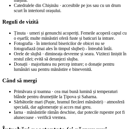
mașină.
Catedralele din Chișinău · accesibile pe jos sau cu un drum
scurt în interiorul orașului.
Reguli de vizită
Ținuta · umeri și genunchi acoperiți. Femeile acoperă capul cu
o eșarfă; multe mănăstiri oferă fuste și baticuri la intrare.
Fotografia · în interiorul bisericilor de obicei nu se
fotografiază (mai ales în timpul slujbei) - întreabă întâi.
Orele de slujbă · dimineața devreme și seara. Vizitezi liniștit în
restul zilei; evită să deranjezi slujba.
Donații · majoritatea nu percep intrare; o donație pentru
lumânări sau pentru mănăstire e binevenită.
Când să mergi
Primăvara și toamna · cea mai bună lumină și temperaturi
blânde pentru drumețiile la Țipova și Saharna.
Sărbătorile mari (Paște, hramul fiecărei mănăstiri) · atmosferă
specială, dar aglomerație și acces mai greu.
Iarna · mănăstirile rămân deschise, dar potecile rupestre pot fi
alunecoase - verifică vremea.