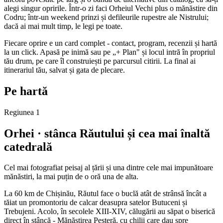
alegi singur opririle. Într-o zi faci Orheiul Vechi plus o mănăstire din
Codru; într-un weekend prinzi și defileurile rupestre ale Nistrului;
dacă ai mai mult timp, le legi pe toate.
Fiecare oprire e un card complet - contact, program, recenzii și hartă
la un click. Apasă pe inimă sau pe „+ Plan" și locul intră în propriul
tău drum, pe care îl construiești pe parcursul citirii. La final ai
itinerariul tău, salvat și gata de plecare.
Pe hartă
Regiunea 1
Orhei · stânca Răutului și cea mai înaltă
catedrală
Cel mai fotografiat peisaj al țării și una dintre cele mai impunătoare
mănăstiri, la mai puțin de o oră una de alta.
La 60 km de Chișinău, Răutul face o buclă atât de strânsă încât a
tăiat un promontoriu de calcar deasupra satelor Butuceni și
Trebujeni. Acolo, în secolele XIII-XIV, călugării au săpat o biserică
direct în stâncă - Mănăstirea Peșteră, cu chilii care dau spre