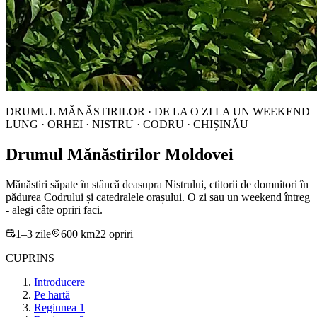
DRUMUL MĂNĂSTIRILOR · DE LA O ZI LA UN WEEKEND
LUNG · ORHEI · NISTRU · CODRU · CHIȘINĂU
Drumul Mănăstirilor Moldovei
Mănăstiri săpate în stâncă deasupra Nistrului, ctitorii de domnitori în
pădurea Codrului și catedralele orașului. O zi sau un weekend întreg
- alegi câte opriri faci.
1
–
3
zile
600
km
22
opriri
CUPRINS
Introducere
Pe hartă
Regiunea 1