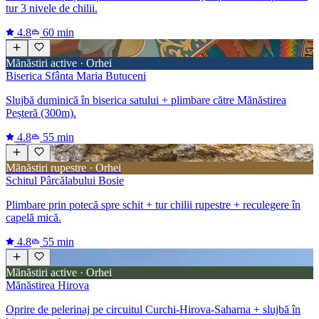
tur 3 nivele de chilii.
4.8
60 min
Mănăstiri active · Orhei
Biserica Sfânta Maria Butuceni
Slujbă duminică în biserica satului + plimbare către Mănăstirea
Peșteră (300m).
4.8
55 min
Mănăstiri rupestre · Orhei
Schitul Pârcălabului Bosie
Plimbare prin potecă spre schit + tur chilii rupestre + reculegere în
capelă mică.
4.8
55 min
Mănăstiri active · Orhei
Mănăstirea Hirova
Oprire de pelerinaj pe circuitul Curchi-Hirova-Saharna + slujbă în