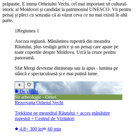
prăpastie. E inima Orheiului Vechi, cel mai important sit cultural-
istoric al Moldovei și candidat la patrimoniul UNESCO. Vii pentru
peisaj și pleci cu senzația că ai văzut ceva ce nu mai există în altă
parte.
1
Regiunea 1
Ancora regiunii. Mănăstirea rupestră din meandra
Răutului, plus vestigii getice și un peisaj care apare pe
toate copertile despre Moldova. Urcă la cruce pentru
panoramă.
Sfat
Mergi devreme dimineața sau la apus - lumina pe
stâncă e spectaculoasă și e mai puțină lume.
De vizitat
Sit arheologic · Orhei
Rezervația Orheiul Vechi
Trekking pe meandrul Răutului + acces mănăstire
rupestră + Centrul de Vizitatori
4.8
< 300 lei
60 min