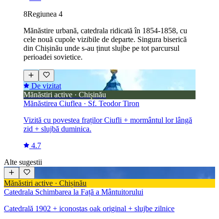
8
Regiunea 4
Mănăstire urbană, catedrala ridicată în 1854-1858, cu
cele nouă cupole vizibile de departe. Singura biserică
din Chișinău unde s-au ținut slujbe pe tot parcursul
perioadei sovietice.
De vizitat
Mănăstiri active · Chișinău
Mănăstirea Ciuflea · Sf. Teodor Tiron
Vizită cu povestea fraților Ciufli + mormântul lor lângă
zid + slujbă duminica.
4.7
Alte sugestii
Mănăstiri active · Chișinău
Catedrala Schimbarea la Față a Mântuitorului
Catedrală 1902 + iconostas oak original + slujbe zilnice