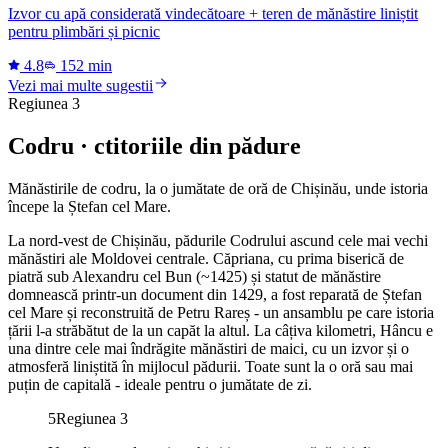
Izvor cu apă considerată vindecătoare + teren de mănăstire liniștit
pentru plimbări și picnic
4.8
152 min
Vezi mai multe sugestii
Regiunea 3
Codru · ctitoriile din pădure
Mănăstirile de codru, la o jumătate de oră de Chișinău, unde istoria
începe la Ștefan cel Mare.
La nord-vest de Chișinău, pădurile Codrului ascund cele mai vechi
mănăstiri ale Moldovei centrale. Căpriana, cu prima biserică de
piatră sub Alexandru cel Bun (~1425) și statut de mănăstire
domnească printr-un document din 1429, a fost reparată de Ștefan
cel Mare și reconstruită de Petru Rareș - un ansamblu pe care istoria
țării l-a străbătut de la un capăt la altul. La câțiva kilometri, Hâncu e
una dintre cele mai îndrăgite mănăstiri de maici, cu un izvor și o
atmosferă liniștită în mijlocul pădurii. Toate sunt la o oră sau mai
puțin de capitală - ideale pentru o jumătate de zi.
5
Regiunea 3