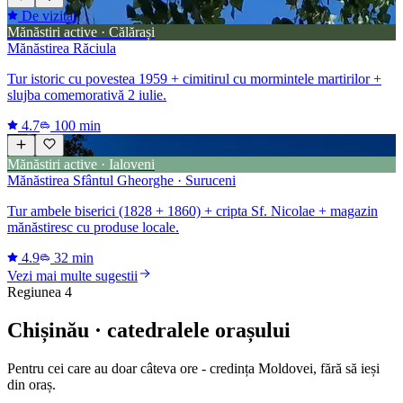
De vizitat
Mănăstiri active · Călărași
Mănăstirea Răciula
Tur istoric cu povestea 1959 + cimitirul cu mormintele martirilor +
slujba comemorativă 2 iulie.
4.7
100 min
Mănăstiri active · Ialoveni
Mănăstirea Sfântul Gheorghe · Suruceni
Tur ambele biserici (1828 + 1860) + cripta Sf. Nicolae + magazin
mănăstiresc cu produse locale.
4.9
32 min
Vezi mai multe sugestii
Regiunea 4
Chișinău · catedralele orașului
Pentru cei care au doar câteva ore - credința Moldovei, fără să ieși
din oraș.