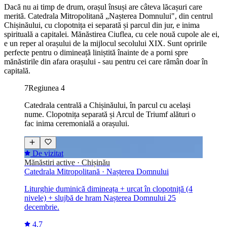
Dacă nu ai timp de drum, orașul însuși are câteva lăcașuri care
merită. Catedrala Mitropolitană „Nașterea Domnului", din centrul
Chișinăului, cu clopotnița ei separată și parcul din jur, e inima
spirituală a capitalei. Mănăstirea Ciuflea, cu cele nouă cupole ale ei,
e un reper al orașului de la mijlocul secolului XIX. Sunt opririle
perfecte pentru o dimineață liniștită înainte de a porni spre
mănăstirile din afara orașului - sau pentru cei care rămân doar în
capitală.
7
Regiunea 4
Catedrala centrală a Chișinăului, în parcul cu același
nume. Clopotnița separată și Arcul de Triumf alături o
fac inima ceremonială a orașului.
De vizitat
Mănăstiri active · Chișinău
Catedrala Mitropolitană · Nașterea Domnului
Liturghie duminică dimineața + urcat în clopotniță (4
nivele) + slujbă de hram Nașterea Domnului 25
decembrie.
4.7