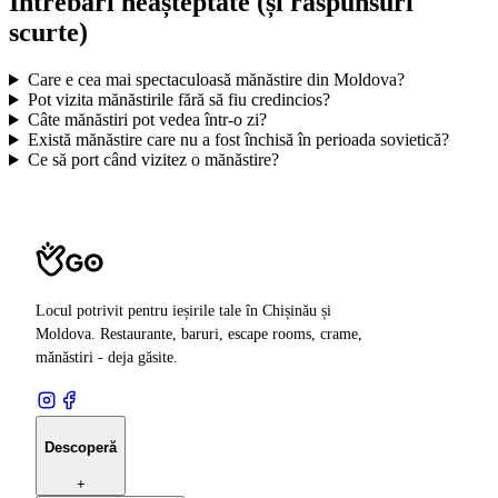
Întrebări neașteptate (și răspunsuri
scurte)
Care e cea mai spectaculoasă mănăstire din Moldova?
Pot vizita mănăstirile fără să fiu credincios?
Câte mănăstiri pot vedea într-o zi?
Există mănăstire care nu a fost închisă în perioada sovietică?
Ce să port când vizitez o mănăstire?
Locul potrivit pentru ieșirile tale în Chișinău și
Moldova. Restaurante, baruri, escape rooms, crame,
mănăstiri - deja găsite.
Descoperă
+