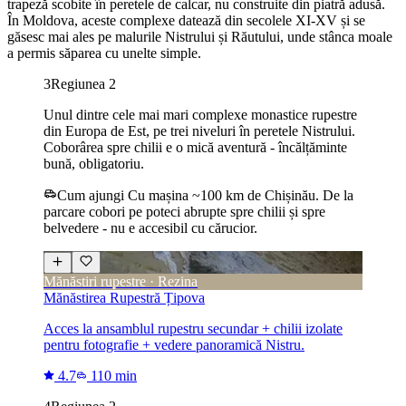
trapeză scobite în peretele de calcar, nu construite din piatră adusă.
În Moldova, aceste complexe datează din secolele XI-XV și se
găsesc mai ales pe malurile Nistrului și Răutului, unde stânca moale
a permis săparea cu unelte simple.
3
Regiunea 2
Unul dintre cele mai mari complexe monastice rupestre
din Europa de Est, pe trei niveluri în peretele Nistrului.
Coborârea spre chilii e o mică aventură - încălțăminte
bună, obligatoriu.
Cum ajungi
Cu mașina ~100 km de Chișinău. De la
parcare cobori pe poteci abrupte spre chilii și spre
belvedere - nu e accesibil cu cărucior.
Mănăstiri rupestre · Rezina
Mănăstirea Rupestră Țipova
Acces la ansamblul rupestru secundar + chilii izolate
pentru fotografie + vedere panoramică Nistru.
4.7
110 min