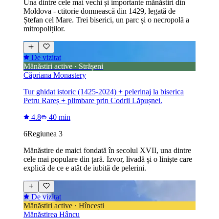
Una dintre cele mai vechi și importante mănăstiri din
Moldova - ctitorie domnească din 1429, legată de
Ștefan cel Mare. Trei biserici, un parc și o necropolă a
mitropoliților.
De vizitat
Mănăstiri active · Strășeni
Căpriana Monastery
Tur ghidat istoric (1425-2024) + pelerinaj la biserica
Petru Rareș + plimbare prin Codrii Lăpușnei.
4.8
40 min
6
Regiunea 3
Mănăstire de maici fondată în secolul XVII, una dintre
cele mai populare din țară. Izvor, livadă și o liniște care
explică de ce e atât de iubită de pelerini.
De vizitat
Mănăstiri active · Hîncești
Mănăstirea Hâncu