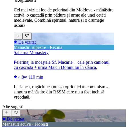
4
Regiunea 2
Cel mai vizitat loc de pelerinaj din Moldova - mănăstire
activă, o cascadă prin pădure și urme ale unei cetăți
medievale. Combină spiritual, natură și o drumeție
ușoară.
De vizitat
Mănăstiri rupestre · Rezina
Saharna Monastery
Pelerinaj la moaștele Sf. Macarie + cale prin canionul
cu cascada + urma Maicii Domnului în stâncă.
4.8
110 min
La Japca, rugăciunea nu s-a oprit nici în comunism -
singura mănăstire din RSSM care nu a fost închisă
vreodată.
Alte sugestii
De vizitat
Mănăstiri active · Florești