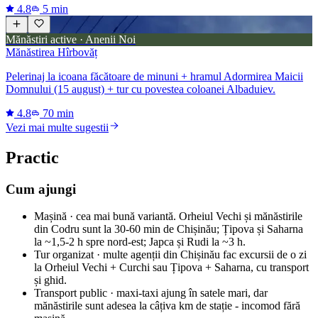
4.8
5 min
Mănăstiri active · Anenii Noi
Mănăstirea Hîrbovăț
Pelerinaj la icoana făcătoare de minuni + hramul Adormirea Maicii
Domnului (15 august) + tur cu povestea coloanei Albaduiev.
4.8
70 min
Vezi mai multe sugestii
Practic
Cum ajungi
Mașină · cea mai bună variantă. Orheiul Vechi și mănăstirile
din Codru sunt la 30-60 min de Chișinău; Țipova și Saharna
la ~1,5-2 h spre nord-est; Japca și Rudi la ~3 h.
Tur organizat · multe agenții din Chișinău fac excursii de o zi
la Orheiul Vechi + Curchi sau Țipova + Saharna, cu transport
și ghid.
Transport public · maxi-taxi ajung în satele mari, dar
mănăstirile sunt adesea la câțiva km de stație - incomod fără