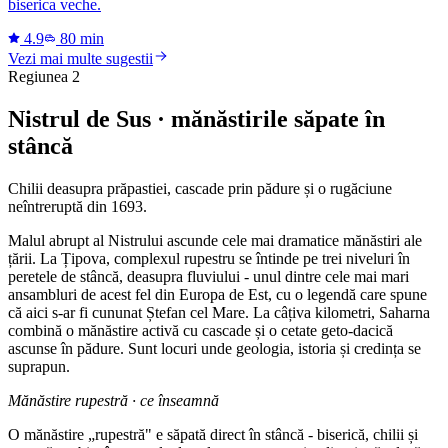
biserica veche.
4.9
80 min
Vezi mai multe sugestii
Regiunea 2
Nistrul de Sus · mănăstirile săpate în
stâncă
Chilii deasupra prăpastiei, cascade prin pădure și o rugăciune
neîntreruptă din 1693.
Malul abrupt al Nistrului ascunde cele mai dramatice mănăstiri ale
țării. La Țipova, complexul rupestru se întinde pe trei niveluri în
peretele de stâncă, deasupra fluviului - unul dintre cele mai mari
ansambluri de acest fel din Europa de Est, cu o legendă care spune
că aici s-ar fi cununat Ștefan cel Mare. La câțiva kilometri, Saharna
combină o mănăstire activă cu cascade și o cetate geto-dacică
ascunse în pădure. Sunt locuri unde geologia, istoria și credința se
suprapun.
Mănăstire rupestră · ce înseamnă
O mănăstire „rupestră" e săpată direct în stâncă - biserică, chilii și