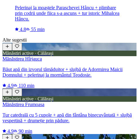
Pelerinaj la moaștele Paraschevei Hâncu + plimbare
prin codrii unde fiica s-a ascuns + tur istoric Mihalcea
Hâncu.
4.8
55 min
Alte sugestii
Mănăstiri active · Călărași
Mănăstirea Hîrjauca
Băut apă din izvorul tămăduitor + slujbă de Adormirea Maicii
Domnului + pelerinaj la mormântul Teodosie.
4.9
110 min
Mănăstiri active · Călărași
Mănăstirea Frumoasa
Tur catedrală cu 5 cupole + apă din fântâna binecuvântată + slujbă
vespertină + drumeție prin pădure.
4.9
90 min