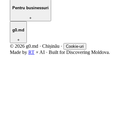
Pentru businessuri
+
g0.md
+
© 2026 g0.md · Chișinău
·
Cookie-uri
Made by
RT
× AI · Built for Discovering Moldova.