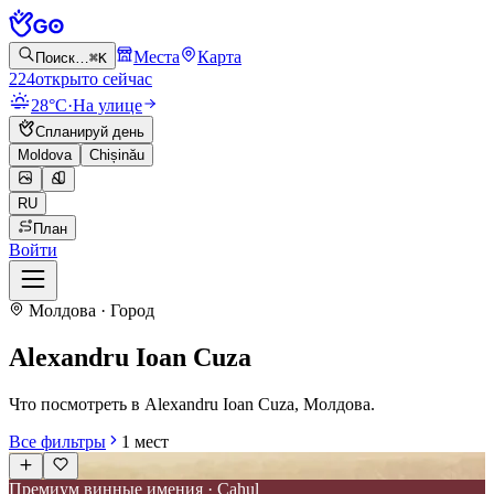
Места
Карта
Поиск…
⌘K
224
открыто сейчас
28°C
·
На улице
Спланируй день
Moldova
Chișinău
RU
План
Войти
Молдова · Город
Alexandru Ioan Cuza
Что посмотреть в Alexandru Ioan Cuza, Молдова.
Все фильтры
1
мест
Премиум винные имения · Cahul