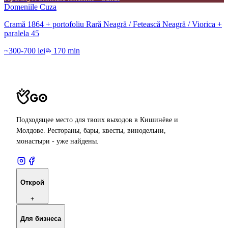
Domeniile Cuza
Cramă 1864 + portofoliu Rară Neagră / Fetească Neagră / Viorica +
paralela 45
~300-700 lei
170 min
Подходящее место для твоих выходов в Кишинёве и
Молдове. Рестораны, бары, квесты, винодельни,
монастыри - уже найдены.
Открой
+
Для бизнеса