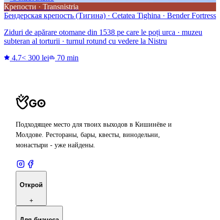
Крепости · Transnistria
Бендерская крепость (Тигина) · Cetatea Tighina · Bender Fortress
Ziduri de apărare otomane din 1538 pe care le poți urca · muzeu
subteran al torturii · turnul rotund cu vedere la Nistru
4.7
< 300 lei
70 min
Подходящее место для твоих выходов в Кишинёве и
Молдове. Рестораны, бары, квесты, винодельни,
монастыри - уже найдены.
Открой
+
Для бизнеса