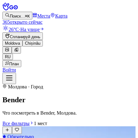
Места
Карта
Поиск…
⌘K
365
открыто сейчас
26°C
·
На улице
Спланируй день
Moldova
Chișinău
RU
План
Войти
Молдова · Город
Bender
Что посмотреть в Bender, Молдова.
Все фильтры
1
мест
Обязательно