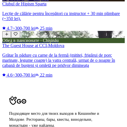
Clubul de Hipism Sparta
Lecție de călărie pentru începători cu instructor + 30 min plimbare
(~350 lei).
4.7
~300-700 lei
25 min
Обед в пансионате · Chișinău
The Guest House at CCI-Moldova
Grătar în pădure cu carne de la fermă (mititei, frigărui de porc
marinate, legume coapte) la vatra centrală, urmat de o noapte în
cabană de bușteni și omletă pe pridvor dimineața
4.6
~300-700 lei
22 min
Подходящее место для твоих выходов в Кишинёве и
Молдове. Рестораны, бары, квесты, винодельни,
монастыри - уже найдены.