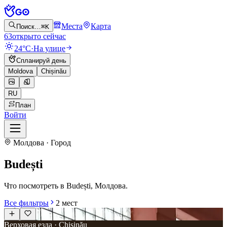
Места
Карта
Поиск…
⌘K
63
открыто сейчас
24°C
·
На улице
Спланируй день
Moldova
Chișinău
RU
План
Войти
Молдова · Город
Budești
Что посмотреть в Budești, Молдова.
Все фильтры
2
мест
Верховая езда · Chișinău