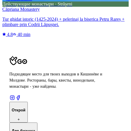
Действующие монастыри · Strășeni
Căpriana Monastery
Tur ghidat istoric (1425-2024) + pelerinaj la biserica Petru Rareș +
plimbare prin Codrii Lăpușnei.
4.8
40 min
Подходящее место для твоих выходов в Кишинёве и
Молдове. Рестораны, бары, квесты, винодельни,
монастыри - уже найдены.
Открой
+
Для бизнеса