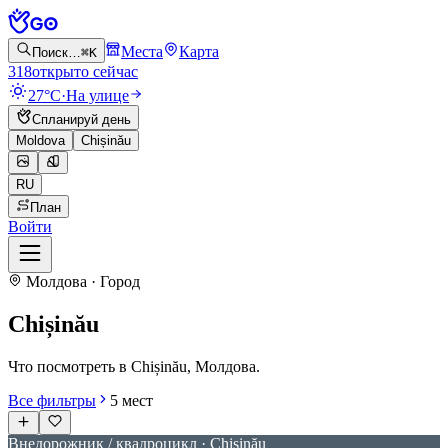
Места
Карта
Поиск…
⌘K
318
открыто сейчас
27°C
·
На улице
Спланируй день
Moldova
Chișinău
RU
План
Войти
Молдова · Город
Chișinău
Что посмотреть в Chișinău, Молдова.
Все фильтры
5
мест
Внедорожник / квадроцикл · Chișinău