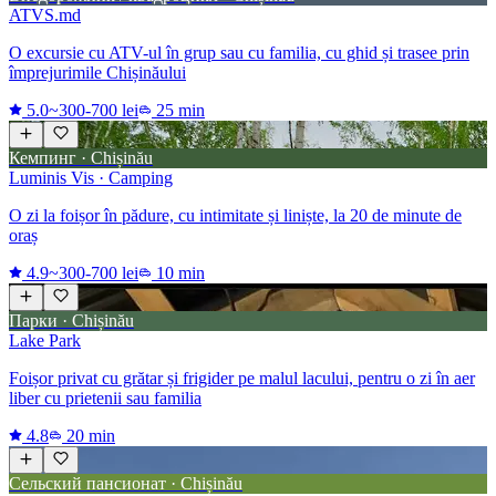
ATVS.md
O excursie cu ATV-ul în grup sau cu familia, cu ghid și trasee prin
împrejurimile Chișinăului
5.0
~300-700 lei
25 min
Кемпинг · Chișinău
Luminis Vis · Camping
O zi la foișor în pădure, cu intimitate și liniște, la 20 de minute de
oraș
4.9
~300-700 lei
10 min
Парки · Chișinău
Lake Park
Foișor privat cu grătar și frigider pe malul lacului, pentru o zi în aer
liber cu prietenii sau familia
4.8
20 min
Сельский пансионат · Chișinău