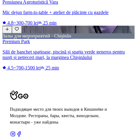
Pensiunea Agroturistică Vara
Mic dejun farm-to-table + atelier de plăcinte cu gazdele
4.8
~300-700 lei
25 min
Залы для мероприятий · Chișinău
Premium Park
Săli de banchet spațioase, piscină și spațiu verde generos pentru
nunți și petreceri mari, la marginea Chișinăului
4.5
~700-1500 lei
25 min
Подходящее место для твоих выходов в Кишинёве и
Молдове. Рестораны, бары, квесты, винодельни,
монастыри - уже найдены.