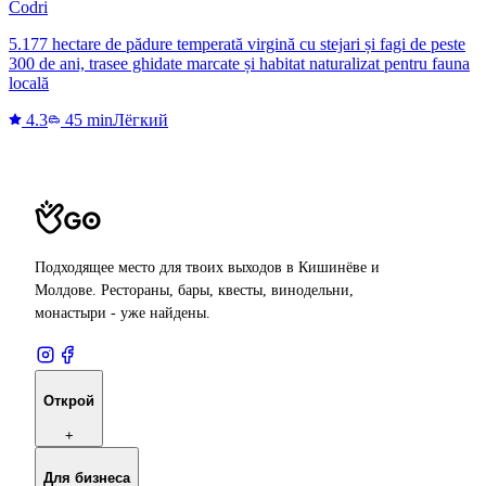
Codri
5.177 hectare de pădure temperată virgină cu stejari și fagi de peste
300 de ani, trasee ghidate marcate și habitat naturalizat pentru fauna
locală
4.3
45 min
Лёгкий
Подходящее место для твоих выходов в Кишинёве и
Молдове. Рестораны, бары, квесты, винодельни,
монастыри - уже найдены.
Открой
+
Для бизнеса