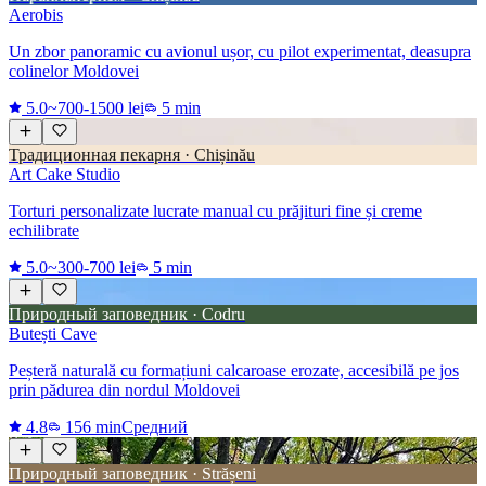
Aerobis
Un zbor panoramic cu avionul ușor, cu pilot experimentat, deasupra
colinelor Moldovei
5.0
~700-1500 lei
5 min
Традиционная пекарня · Chișinău
Art Cake Studio
Torturi personalizate lucrate manual cu prăjituri fine și creme
echilibrate
5.0
~300-700 lei
5 min
Природный заповедник · Codru
Butești Cave
Peșteră naturală cu formațiuni calcaroase erozate, accesibilă pe jos
prin pădurea din nordul Moldovei
4.8
156 min
Средний
Природный заповедник · Strășeni