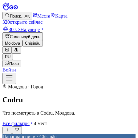
Места
Карта
Поиск…
⌘K
320
открыто сейчас
30°C
·
На улице
Спланируй день
Moldova
Chișinău
RU
План
Войти
Молдова · Город
Codru
Что посмотреть в Codru, Молдова.
Все фильтры
4
мест
Парапланеризм · Chișinău