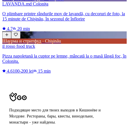
LAVANDA.md Colonița
O plimbare printre rândurile mov de lavandă, cu decoruri de foto, la
15 minute de Chișinău, în sezonul de înflorire
4.7
20 min
Шаурма и стритфуд · Chișinău
il rosso food truck
Pizza napoletană la cuptor pe lemne, mâncată la o masă lângă foc, în
Colonița.
4.6
100-200 lei
15 min
Подходящее место для твоих выходов в Кишинёве и
Молдове. Рестораны, бары, квесты, винодельни,
монастыри - уже найдены.