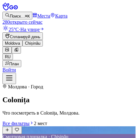
Места
Карта
Поиск…
⌘K
280
открыто сейчас
25°C
·
На улице
Спланируй день
Moldova
Chișinău
RU
План
Войти
Молдова · Город
Colonița
Что посмотреть в Colonița, Молдова.
Все фильтры
2
мест
Смотровая площадка · Chișinău