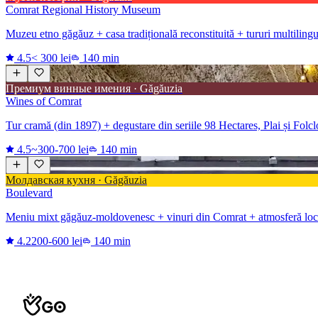
Comrat Regional History Museum
Muzeu etno găgăuz + casa tradițională reconstituită + tururi multiling
4.5
< 300 lei
140 min
Премиум винные имения · Găgăuzia
Wines of Comrat
Tur cramă (din 1897) + degustare din seriile 98 Hectares, Plai și Folc
4.5
~300-700 lei
140 min
Молдавская кухня · Găgăuzia
Boulevard
Meniu mixt găgăuz-moldovenesc + vinuri din Comrat + atmosferă loc
4.2
200-600 lei
140 min