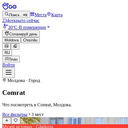
Места
Карта
Поиск…
⌘K
234
открыто сейчас
30°C
·
В помещении
Спланируй день
Moldova
Chișinău
RU
План
Войти
Молдова · Город
Comrat
Что посмотреть в Comrat, Молдова.
Все фильтры
3
мест
Музей истории · Găgăuzia