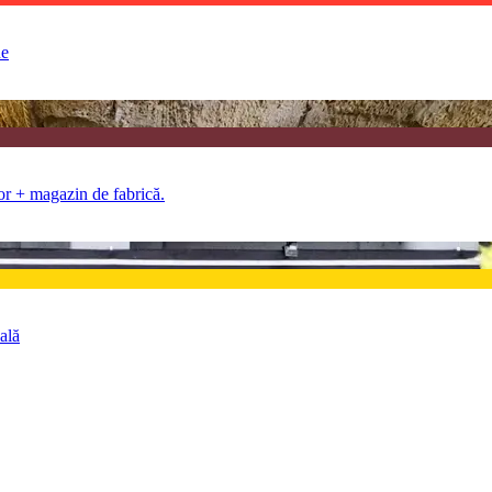
ue
lor + magazin de fabrică.
ală