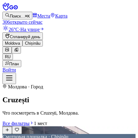
Места
Карта
Поиск…
⌘K
306
открыто сейчас
26°C
·
На улице
Спланируй день
Moldova
Chișinău
RU
План
Войти
Молдова · Город
Cruzești
Что посмотреть в Cruzești, Молдова.
Все фильтры
1
мест
Смотровая площадка · Chișinău