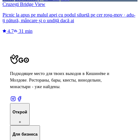
Cruzești Bridge View
Picnic la apus pe malul apei cu podul siluetă pe cer roșu-mov · adu-
ți pătură, mâncare și o undiță dacă ai
4.7
31 min
Подходящее место для твоих выходов в Кишинёве и
Молдове. Рестораны, бары, квесты, винодельни,
монастыри - уже найдены.
Открой
+
Для бизнеса