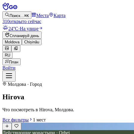
Места
Карта
Поиск…
⌘K
310
открыто сейчас
24°C
·
На улице
Спланируй день
Moldova
Chișinău
RU
План
Войти
Молдова · Город
Hirova
Что посмотреть в Hirova, Молдова.
Все фильтры
1
мест
Действующие монастыри · Orhei