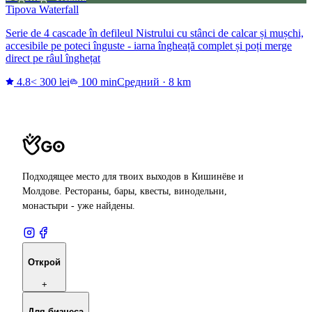
Tipova Waterfall
Serie de 4 cascade în defileul Nistrului cu stânci de calcar și mușchi,
accesibile pe poteci înguste - iarna îngheață complet și poți merge
direct pe râul înghețat
4.8
< 300 lei
100 min
Средний
·
8 km
Подходящее место для твоих выходов в Кишинёве и
Молдове. Рестораны, бары, квесты, винодельни,
монастыри - уже найдены.
Открой
+
Для бизнеса