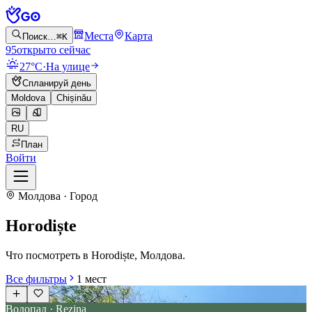
Места
Карта
Поиск…
⌘K
95
открыто сейчас
27°C
·
На улице
Спланируй день
Moldova
Chișinău
RU
План
Войти
Молдова · Город
Horodiște
Что посмотреть в Horodiște, Молдова.
Все фильтры
1
мест
Водопад · Rezina