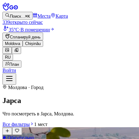
Места
Карта
Поиск…
⌘K
339
открыто сейчас
35°C
·
В помещении
Спланируй день
Moldova
Chișinău
RU
План
Войти
Молдова · Город
Japca
Что посмотреть в Japca, Молдова.
Все фильтры
1
мест
Обязательно