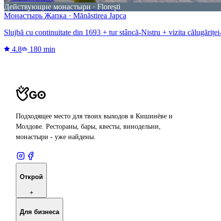
Действующие монастыри · Florești
Монастырь Жапка · Mănăstirea Japca
Slujbă cu continuitate din 1693 + tur stâncă-Nistru + vizita călugăriței-
4.8
180 min
Подходящее место для твоих выходов в Кишинёве и
Молдове. Рестораны, бары, квесты, винодельни,
монастыри - уже найдены.
Открой
+
Для бизнеса