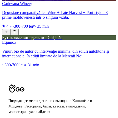
Carlevana Winery
Degustare comparativă Ice Wine + Late Harvest + Port-style - 3
prime moldovenești într-o singură vizită.
4.7
~300-700 lei
35 min
Бутиковые винодельни · Chișinău
Equinox
Vinuri bio de autor cu intervenție minimă, din soiuri autohtone și
internaționale, în ediții limitate de la Merenii Noi
~300-700 lei
31 min
Подходящее место для твоих выходов в Кишинёве и
Молдове. Рестораны, бары, квесты, винодельни,
монастыри - уже найдены.