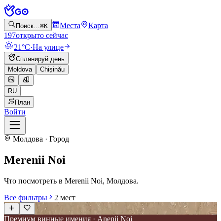
Места
Карта
Поиск…
⌘K
197
открыто сейчас
21°C
·
На улице
Спланируй день
Moldova
Chișinău
RU
План
Войти
Молдова · Город
Merenii Noi
Что посмотреть в Merenii Noi, Молдова.
Все фильтры
2
мест
Премиум винные имения · Anenii Noi