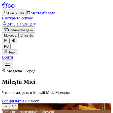
Места
Карта
Поиск…
⌘K
63
открыто сейчас
24°C
·
На улице
Спланируй день
Moldova
Chișinău
RU
План
Войти
Молдова · Город
Mileștii Mici
Что посмотреть в Mileștii Mici, Молдова.
Все фильтры
4
мест
Сельский пансионат · Ialoveni