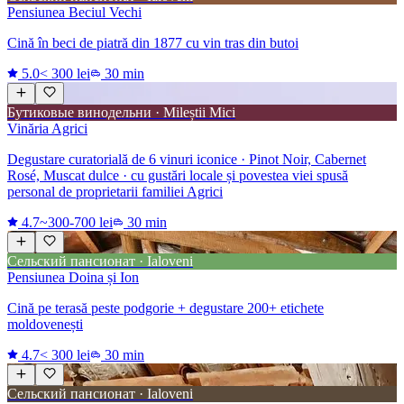
Pensiunea Beciul Vechi
Cină în beci de piatră din 1877 cu vin tras din butoi
5.0
< 300 lei
30 min
Бутиковые винодельни · Mileștii Mici
Vinăria Agrici
Degustare curatorială de 6 vinuri iconice · Pinot Noir, Cabernet
Rosé, Muscat dulce · cu gustări locale și povestea viei spusă
personal de proprietarii familiei Agrici
4.7
~300-700 lei
30 min
Сельский пансионат · Ialoveni
Pensiunea Doina și Ion
Cină pe terasă peste podgorie + degustare 200+ etichete
moldovenești
4.7
< 300 lei
30 min
Сельский пансионат · Ialoveni