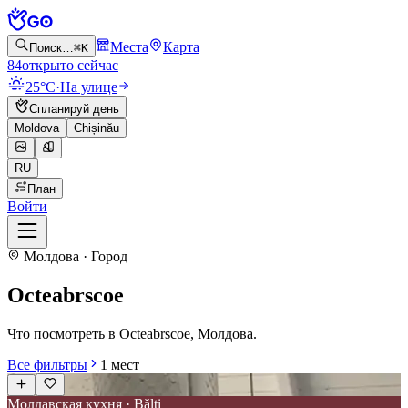
Места
Карта
Поиск…
⌘K
84
открыто сейчас
25°C
·
На улице
Спланируй день
Moldova
Chișinău
RU
План
Войти
Молдова · Город
Octeabrscoe
Что посмотреть в Octeabrscoe, Молдова.
Все фильтры
1
мест
Молдавская кухня · Bălți