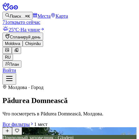
Места
Карта
Поиск…
⌘K
71
открыто сейчас
25°C
·
На улице
Спланируй день
Moldova
Chișinău
RU
План
Войти
Молдова · Город
Pădurea Domnească
Что посмотреть в Pădurea Domnească, Молдова.
Все фильтры
1
мест
Природный заповедник · Glodeni