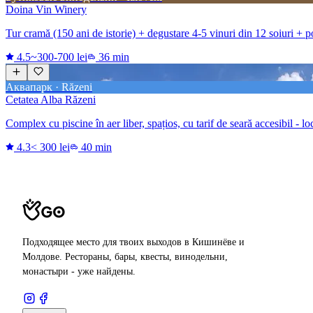
Doina Vin Winery
Tur cramă (150 ani de istorie) + degustare 4-5 vinuri din 12 soiuri +
4.5
~300-700 lei
36 min
Аквапарк · Răzeni
Cetatea Alba Răzeni
Complex cu piscine în aer liber, spațios, cu tarif de seară accesibil - l
4.3
< 300 lei
40 min
Подходящее место для твоих выходов в Кишинёве и
Молдове. Рестораны, бары, квесты, винодельни,
монастыри - уже найдены.