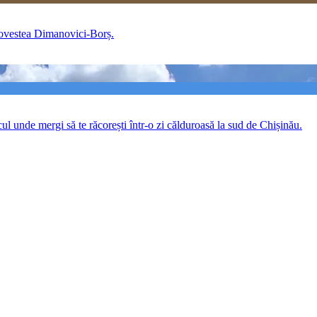
 povestea Dimanovici-Borș.
ocul unde mergi să te răcorești într-o zi călduroasă la sud de Chișinău.