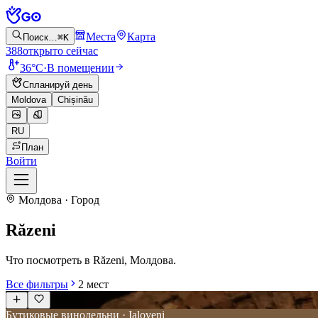
Места
Карта
Поиск…
⌘K
388
открыто сейчас
36°C
·
В помещении
Спланируй день
Moldova
Chișinău
RU
План
Войти
Молдова · Город
Răzeni
Что посмотреть в Răzeni, Молдова.
Все фильтры
2
мест
Бутиковые винодельни · Ialoveni