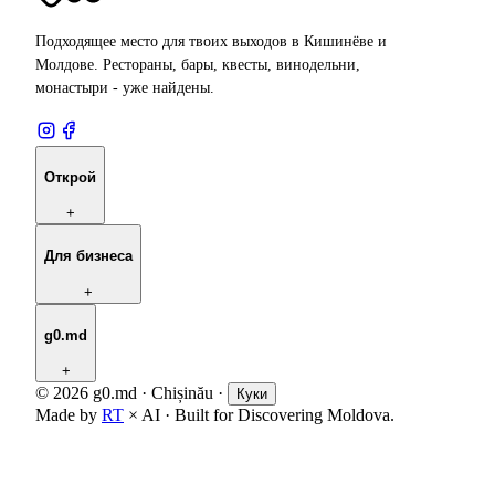
Подходящее место для твоих выходов в Кишинёве и
Молдове. Рестораны, бары, квесты, винодельни,
монастыри - уже найдены.
Открой
+
Для бизнеса
+
g0.md
+
© 2026 g0.md · Chișinău
·
Куки
Made by
RT
× AI · Built for Discovering Moldova.