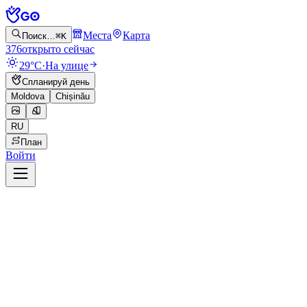
Места
Карта
Поиск…
⌘K
376
открыто сейчас
29°C
·
На улице
Спланируй день
Moldova
Chișinău
RU
План
Войти