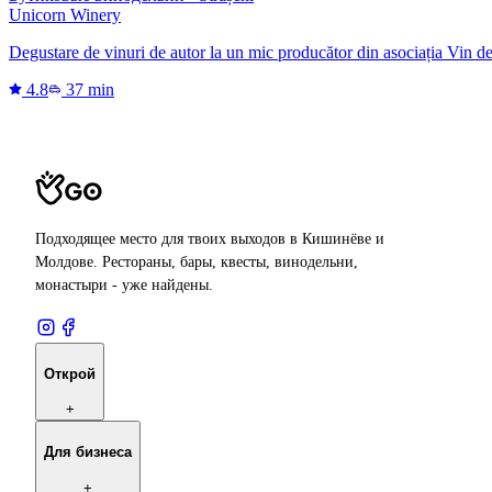
Unicorn Winery
Degustare de vinuri de autor la un mic producător din asociația Vin d
4.8
37 min
Подходящее место для твоих выходов в Кишинёве и
Молдове. Рестораны, бары, квесты, винодельни,
монастыри - уже найдены.
Открой
+
Для бизнеса
+