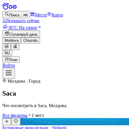
Места
Карта
Поиск…
⌘K
320
открыто сейчас
30°C
·
На улице
Спланируй день
Moldova
Chișinău
RU
План
Войти
Молдова · Город
Saca
Что посмотреть в Saca, Молдова.
Все фильтры
1
мест
Бутиковые винодельни
· Strășeni