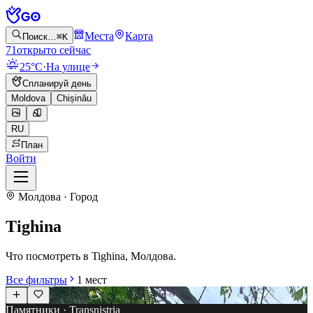
Места
Карта
Поиск…
⌘K
71
открыто сейчас
25°C
·
На улице
Спланируй день
Moldova
Chișinău
RU
План
Войти
Молдова · Город
Tighina
Что посмотреть в Tighina, Молдова.
Все фильтры
1
мест
Памятники · Transnistria