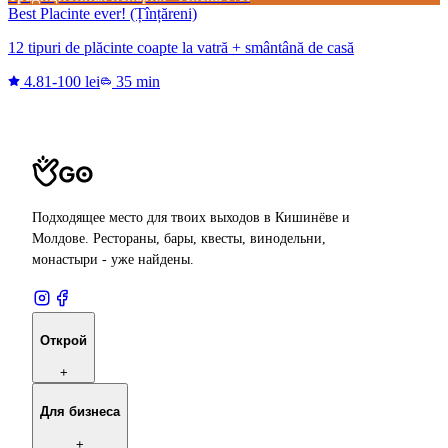
Best Placinte ever! (Țînțăreni)
12 tipuri de plăcinte coapte la vatră + smântână de casă
4.8
1-100 lei
35 min
Подходящее место для твоих выходов в Кишинёве и
Молдове. Рестораны, бары, квесты, винодельни,
монастыри - уже найдены.
Открой
+
Для бизнеса
+