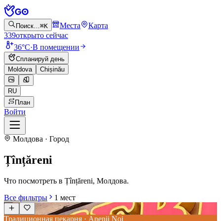
Места
Карта
Поиск…
⌘K
339
открыто сейчас
36°C
·
В помещении
Спланируй день
Moldova
Chișinău
RU
План
Войти
Молдова · Город
Țînțăreni
Что посмотреть в Țînțăreni, Молдова.
Все фильтры
1
мест
Традиционная пекарня · Anenii Noi