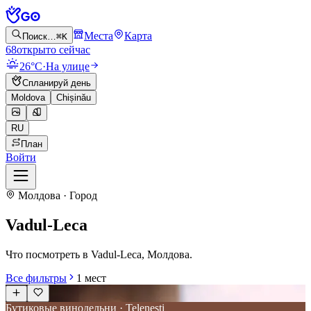
Места
Карта
Поиск…
⌘K
68
открыто сейчас
26°C
·
На улице
Спланируй день
Moldova
Chișinău
RU
План
Войти
Молдова · Город
Vadul-Leca
Что посмотреть в Vadul-Leca, Молдова.
Все фильтры
1
мест
Бутиковые винодельни · Telenești