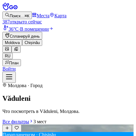
Места
Карта
Поиск…
⌘K
387
открыто сейчас
36°C
·
В помещении
Спланируй день
Moldova
Chișinău
RU
План
Войти
Молдова · Город
Văduleni
Что посмотреть в Văduleni, Молдова.
Все фильтры
3
мест
Парапланеризм · Chișinău