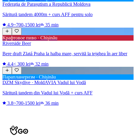
Federația de Parașutism a Republicii Moldova
Săritură tandem 4000m + curs AFF pentru solo
4.9
~700-1500 lei
35 min
Крафтовое пиво · Chișinău
Riverside Beer
Bere draft Zlatá Praha la halba mare, servită la tejghea în aer liber
4.4
< 300 lei
32 min
Парапланеризм · Chișinău
DZM Skydive · MoldAVIA Vadul lui Vodă
Săritură tandem din Vadul lui Vodă + curs AFF
3.8
~700-1500 lei
36 min