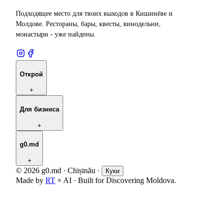
Подходящее место для твоих выходов в Кишинёве и
Молдове. Рестораны, бары, квесты, винодельни,
монастыри - уже найдены.
Открой
+
Для бизнеса
+
g0.md
+
© 2026 g0.md · Chișinău
·
Куки
Made by
RT
× AI · Built for Discovering Moldova.