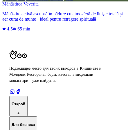
Mănăstirea Veverița
Mănăstire activă ascunsă în pădure cu atmosferă de linişte totală și
aer curat de munte · ideal pentru retragere spirituală
4.5
65 min
Подходящее место для твоих выходов в Кишинёве и
Молдове. Рестораны, бары, квесты, винодельни,
монастыри - уже найдены.
Открой
+
Для бизнеса