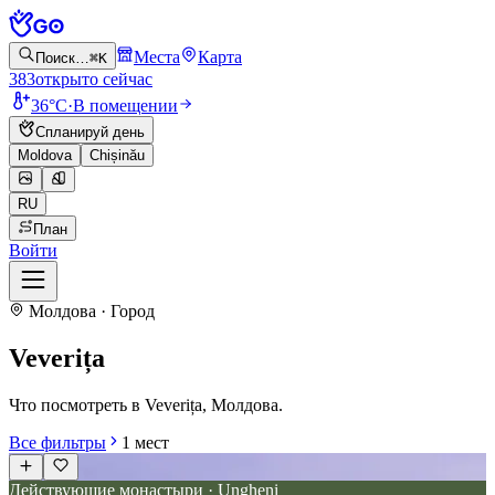
Места
Карта
Поиск…
⌘K
383
открыто сейчас
36°C
·
В помещении
Спланируй день
Moldova
Chișinău
RU
План
Войти
Молдова · Город
Veverița
Что посмотреть в Veverița, Молдова.
Все фильтры
1
мест
Действующие монастыри · Ungheni