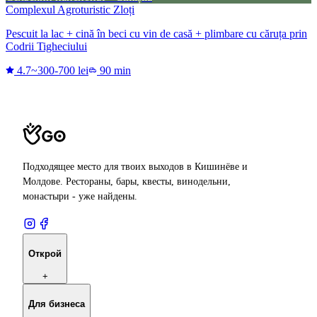
Complexul Agroturistic Zloți
Pescuit la lac + cină în beci cu vin de casă + plimbare cu căruța prin
Codrii Tigheciului
4.7
~300-700 lei
90 min
Подходящее место для твоих выходов в Кишинёве и
Молдове. Рестораны, бары, квесты, винодельни,
монастыри - уже найдены.
Открой
+
Для бизнеса