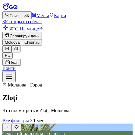
Места
Карта
Поиск…
⌘K
365
открыто сейчас
30°C
·
На улице
Спланируй день
Moldova
Chișinău
RU
План
Войти
Молдова · Город
Zloți
Что посмотреть в Zloți, Молдова.
Все фильтры
1
мест
Сельский пансионат · Cimișlia