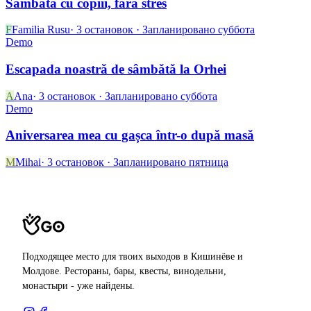
Sâmbătă cu copiii, fără stres
F
Familia Rusu
·
3
остановок
·
Запланировано
суббота
Demo
Escapada noastră de sâmbătă la Orhei
A
Ana
·
3
остановок
·
Запланировано
суббота
Demo
Aniversarea mea cu gașca într-o după masă
M
Mihai
·
3
остановок
·
Запланировано
пятница
Подходящее место для твоих выходов в Кишинёве и
Молдове. Рестораны, бары, квесты, винодельни,
монастыри - уже найдены.