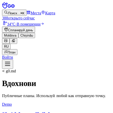
Места
Карта
Поиск…
⌘K
388
открыто сейчас
34°C
·
В помещении
Спланируй день
Moldova
Chișinău
RU
План
Войти
g0.md
Вдохнови
Публичные планы. Используй любой как отправную точку.
Demo