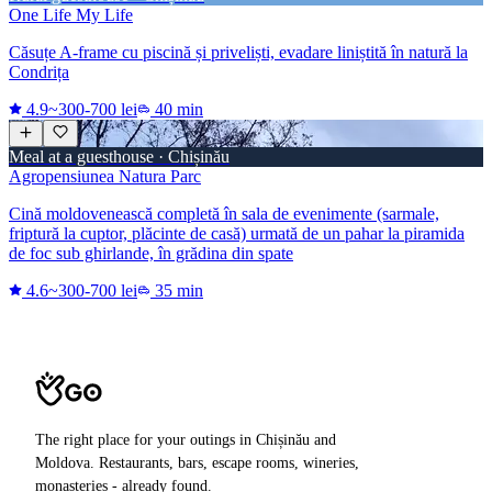
One Life My Life
Căsuțe A-frame cu piscină și priveliști, evadare liniștită în natură la
Condrița
4.9
~300-700 lei
40 min
Meal at a guesthouse · Chișinău
Agropensiunea Natura Parc
Cină moldovenească completă în sala de evenimente (sarmale,
friptură la cuptor, plăcinte de casă) urmată de un pahar la piramida
de foc sub ghirlande, în grădina din spate
4.6
~300-700 lei
35 min
The right place for your outings in Chișinău and
Moldova. Restaurants, bars, escape rooms, wineries,
monasteries - already found.