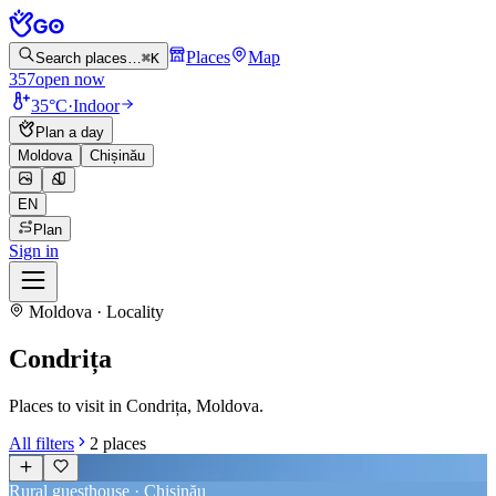
Places
Map
Search places…
⌘K
357
open now
35°C
·
Indoor
Plan a day
Moldova
Chișinău
EN
Plan
Sign in
Moldova · Locality
Condrița
Places to visit in Condrița, Moldova.
All filters
2
places
Rural guesthouse · Chișinău