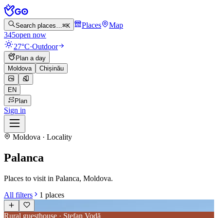
Places
Map
Search places…
⌘K
345
open now
27°C
·
Outdoor
Plan a day
Moldova
Chișinău
EN
Plan
Sign in
Moldova · Locality
Palanca
Places to visit in Palanca, Moldova.
All filters
1
places
Rural guesthouse · Ștefan Vodă