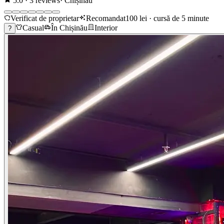
5.0
·
3
reviews
·
Chișinău
Verificat de proprietar
Recomandat
100 lei · cursă de 5 minute
Casual
În Chișinău
Interior
?