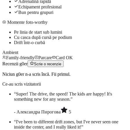
Adrenalină rapidă
Echipament profesional
Bun pentru grupuri
Momente foto-worthy
Pe linia de start sub lumini
Cu casca după cursă pe podium
Drift într-o curbă
Ambient
Family-friendly
Parcare
Card OK
Recenzii g0er
Scrie o recenzie
Niciun g0er n-a scris încă. Fii primul.
Ce-au scris vizitatorii
“
Super! The drive, the speed! The kids are happy! It's
something new for any season.
”
-
Александра Пирогова
5
“
I've been to different drift zones, but I've never seen one
inside the center, and I really liked it!
”