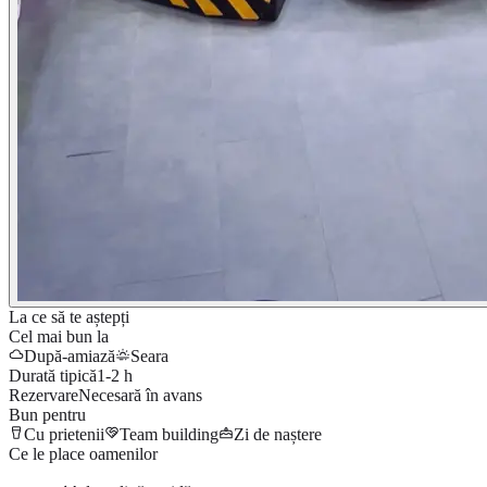
La ce să te aștepți
Cel mai bun la
După-amiază
Seara
Durată tipică
1-2 h
Rezervare
Necesară în avans
Bun pentru
Cu prietenii
Team building
Zi de naștere
Ce le place oamenilor