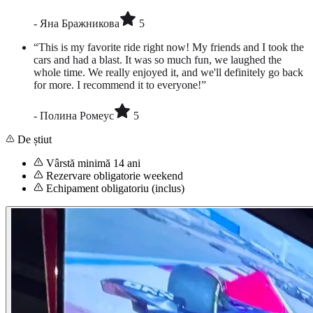
-
Яна Бражникова
5
“
This is my favorite ride right now! My friends and I took the
cars and had a blast. It was so much fun, we laughed the
whole time. We really enjoyed it, and we'll definitely go back
for more. I recommend it to everyone!
”
-
Полина Ромеус
5
De știut
Vârstă minimă 14 ani
Rezervare obligatorie weekend
Echipament obligatoriu (inclus)