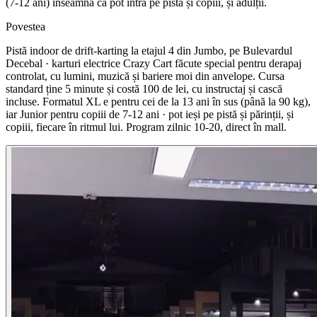
(7-12 ani) înseamnă că pot intra pe pistă și copiii, și adulții.
Povestea
Pistă indoor de drift-karting la etajul 4 din Jumbo, pe Bulevardul
Decebal · karturi electrice Crazy Cart făcute special pentru derapaj
controlat, cu lumini, muzică și bariere moi din anvelope. Cursa
standard ține 5 minute și costă 100 de lei, cu instructaj și cască
incluse. Formatul XL e pentru cei de la 13 ani în sus (până la 90 kg),
iar Junior pentru copiii de 7-12 ani · pot ieși pe pistă și părinții, și
copiii, fiecare în ritmul lui. Program zilnic 10-20, direct în mall.