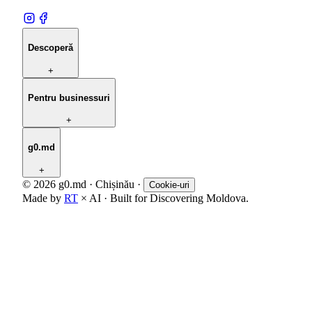
Descoperă
+
Pentru businessuri
+
g0.md
+
© 2026 g0.md · Chișinău
·
Cookie-uri
Made by
RT
× AI · Built for Discovering Moldova.