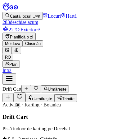
Locuri
Hartă
Caută locuri…
⌘K
283
deschise acum
22°C
·
Exterior
Planifică o zi
Moldova
Chișinău
RO
Plan
Intră
Drift Cart
Urmărește
Urmărește
Trimite
Activități · Karting
·
Botanica
Drift Cart
Pistă indoor de karting pe Decebal