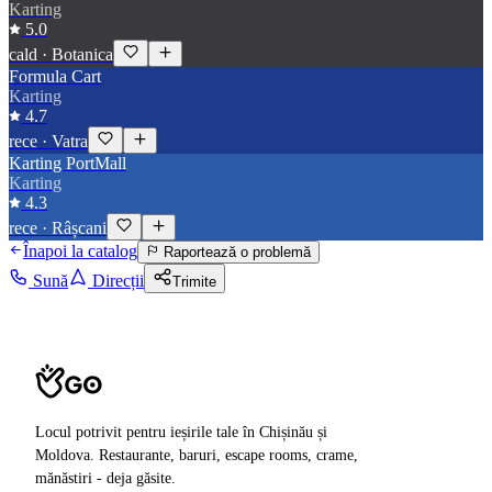
Karting
5.0
cald
·
Botanica
Formula Cart
Karting
4.7
rece
·
Vatra
Karting PortMall
Karting
4.3
rece
·
Râșcani
Înapoi la catalog
Raportează o problemă
Sună
Direcții
Trimite
Locul potrivit pentru ieșirile tale în Chișinău și
Moldova. Restaurante, baruri, escape rooms, crame,
mănăstiri - deja găsite.