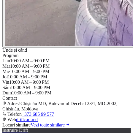
Unde și când
Program
Lun
10:00 AM – 9:00 PM
Mar
10:00 AM – 9:00 PM
Mie
10:00 AM – 9:00 PM
Joi
10:00 AM – 9:00 PM
Vin
10:00 AM – 9:00 PM
Sâm
10:00 AM – 9:00 PM
Dum
10:00 AM – 9:00 PM
Contact
Adresă
Chișinău MD, Bulevardul Decebal 23/1, MD-2002,
Chișinău, Moldova
Telefon
+373 685 99 577
Web
driftcart.md
Locuri similare
Vezi toate similare
Instruire Drift