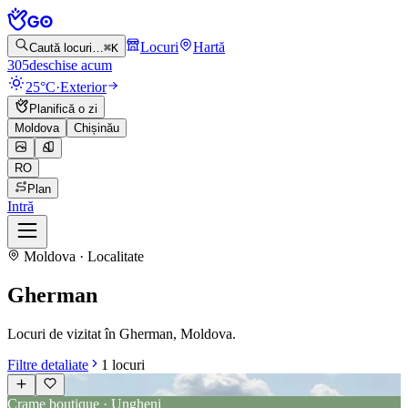
Locuri
Hartă
Caută locuri…
⌘K
305
deschise acum
25°C
·
Exterior
Planifică o zi
Moldova
Chișinău
RO
Plan
Intră
Moldova · Localitate
Gherman
Locuri de vizitat în Gherman, Moldova.
Filtre detaliate
1
locuri
Crame boutique · Ungheni