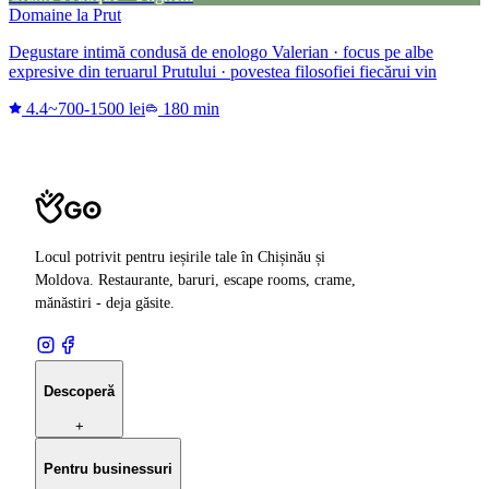
Domaine la Prut
Degustare intimă condusă de enologo Valerian · focus pe albe
expresive din teruarul Prutului · povestea filosofiei fiecărui vin
4.4
~700-1500 lei
180 min
Locul potrivit pentru ieșirile tale în Chișinău și
Moldova. Restaurante, baruri, escape rooms, crame,
mănăstiri - deja găsite.
Descoperă
+
Pentru businessuri