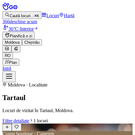
Locuri
Hartă
Caută locuri…
⌘K
366
deschise acum
36°C
·
Interior
Planifică o zi
Moldova
Chișinău
RO
Plan
Intră
Moldova · Localitate
Tartaul
Locuri de vizitat în Tartaul, Moldova.
Filtre detaliate
1
locuri
Crame boutique · Cantemir